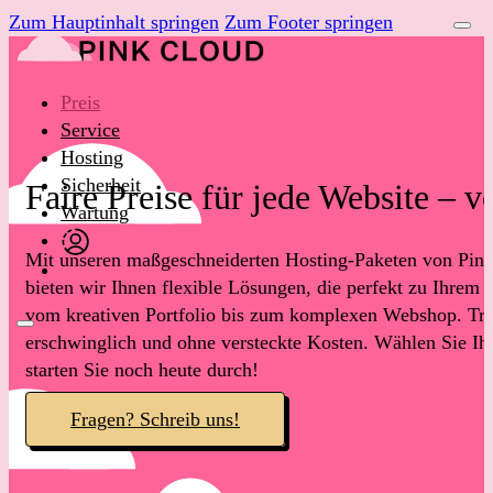
Zum Hauptinhalt springen
Zum Footer springen
Preis
Service
Hosting
Sicherheit
Faire Preise für jede Website – v
Wartung
Mit unseren maßgeschneiderten Hosting-Paketen von Pin
bieten wir Ihnen flexible Lösungen, die perfekt zu Ihrem 
vom kreativen Portfolio bis zum komplexen Webshop. Tra
erschwinglich und ohne versteckte Kosten. Wählen Sie Ih
starten Sie noch heute durch!
Fragen? Schreib uns!